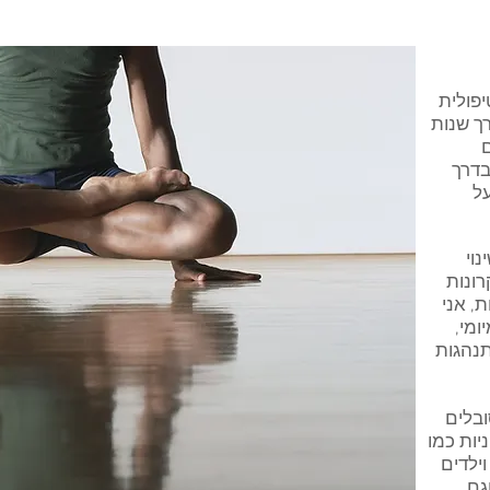
פולית
רך שנות
בדים
בדרך
ל
נוי
רונות
, אני
ומי,
נהגות
בלים
יות כמו
ילדים
וגם