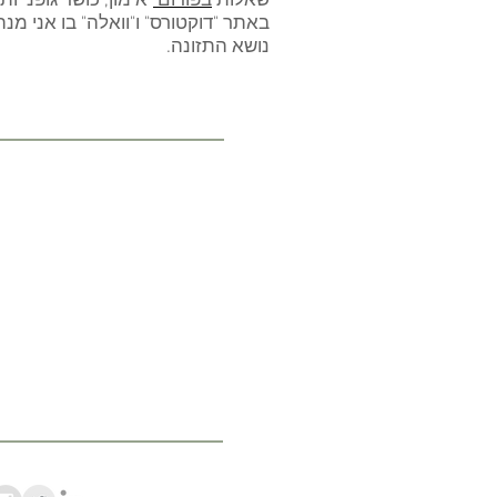
שאלות
ב
פורום
"אימון, כושר גופני ותז
באתר "דוקטורס" ו"וואלה" בו אני מנ
נושא התזונה.