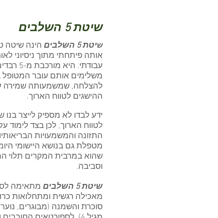
שיטת 5 השלבים
יטת 5 השלבים
הינה שיטה טי
ש
אותה פיתחתי מתוך ניסיוני לאו
עבודתי. היא מורכבת מ-5 ר
משלימים אותם עובר המטופל 
להצלחה, שמשמעותה שמירה ע
ההישגים לטווח הארוך.
ידע לבדו לא מספיק לייצר בנו שי
לטווח הארוך, לכן בצד לימוד עק
התזונה והמשמעויות הבריאותיות
מטפלת גם בנושא היישומי היומי
שהוא במרבית המקרים תלוי הת
וסביבה.
שיטת 5 השלבים
מתאימה לסו
מאכילה רגשית ומתחלואות כרונ
סוכרת והשמנה (מבוגרים, נוער ו
מגיל 4), לספורטאים החובבים 