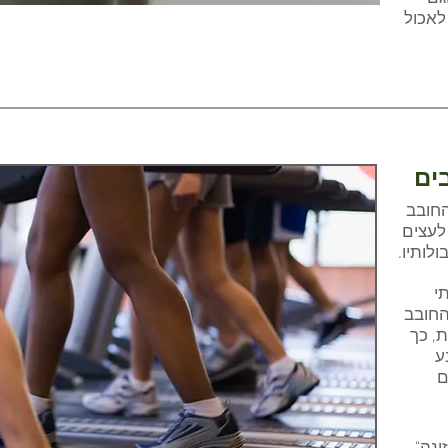
לאכול
ים
החובב
לעצים
לותיו.
תי
החובב
, כך
ע
ם