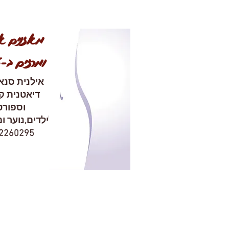
מאזנים את
ומרזים ב-5 שלבים
אילנית סנא
דיאטנית קל
וספורט
לילדים,נוער ו
050-2260295