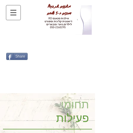
מאזנים את הגוף
ומרזים ב-5 שלבים
אילנית סנאנס
RD
דיאטנית קלינית וספורט
לילדים,נוער ומבוגרים
050-2260295
Share
תחומי
פעילות