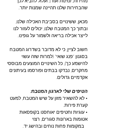
מהירות, זמינות ועוד), ועלול להביא לכך 
שהבחירות שלנו תהיינה שמנות יותר.
מכאן, ששינויים בסביבת האכילה שלנו, 
ובתוך כך המטבח שלנו, יכולים לעזור לנו 
לייצר אכילה בריאה ולשמור על גופינו. 
חשוב לציין, כי לא מדובר בשדרוג המטבח 
בסגנון "פנג שואי" (למרות שזה עשוי 
להישמע כך), כל השינויים המוצעים מבוססי 
מחקרים, נבדקו בבתים ופורסמו בעיתונים 
אקדמיים גדולים.
הטיפים שלי לארגון המטבח:
• לא להשאיר מזון על שיש המטבח, למעט 
קערת פירות.
• עוגיות וחטיפים יאוחסנו בקופסאות 
אטומות בארונות סגורים, רצוי  
   במקומות פחות נוחים ובהישג יד.