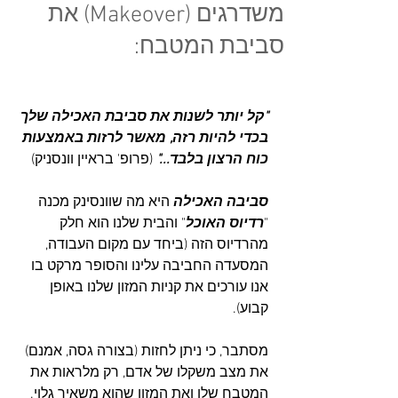
משדרגים (Makeover) את
סביבת המטבח:
"קל יותר לשנות את סביבת האכילה שלך 
בכדי להיות רזה, מאשר לרזות באמצעות 
כוח הרצון בלבד..."
 (פרופ' בראיין וונסניק)
סביבה האכילה
 היא מה שוונסינק מכנה 
"
רדיוס האוכל
" והבית שלנו הוא חלק 
מהרדיוס הזה (ביחד עם מקום העבודה, 
המסעדה החביבה עלינו והסופר מרקט בו 
אנו עורכים את קניות המזון שלנו באופן 
קבוע).
מסתבר, כי ניתן לחזות (בצורה גסה, אמנם) 
את מצב משקלו של אדם, רק מלראות את 
המטבח שלו ואת המזון שהוא משאיר גלוי. 