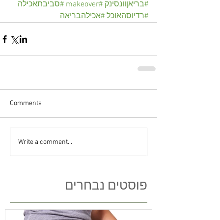
#בריאןוונסינק
#makeover
#סביבתאכילה
#רדיוסהאוכל
#אכילהבריאה
Comments
Write a comment...
פוסטים נבחרים