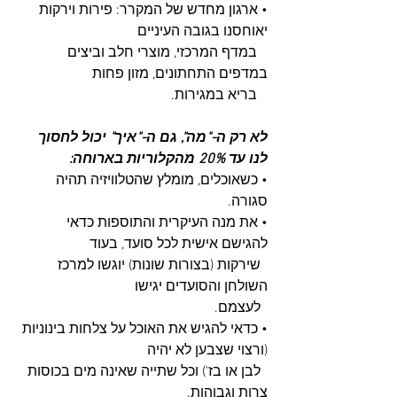
• ארגון מחדש של המקרר: פירות וירקות 
יאוחסנו בגובה העיניים 
   במדף המרכזי, מוצרי חלב וביצים 
במדפים התחתונים, מזון פחות 
   בריא במגירות.
לא רק ה-"מה", גם ה-"איך" יכול לחסוך 
לנו עד 20% מהקלוריות בארוחה:
• כשאוכלים, מומלץ שהטלוויזיה תהיה 
סגורה.
• את מנה העיקרית והתוספות כדאי 
להגישם אישית לכל סועד, בעוד 
  שירקות (בצורות שונות) יוגשו למרכז 
השולחן והסועדים יגישו 
  לעצמם.
• כדאי להגיש את האוכל על צלחות בינוניות 
(ורצוי שצבען לא יהיה 
  לבן או בז') וכל שתייה שאינה מים בכוסות 
צרות וגבוהות.