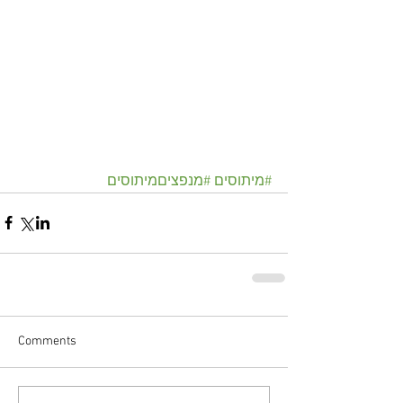
#מיתוסים
#מנפציםמיתוסים
Comments